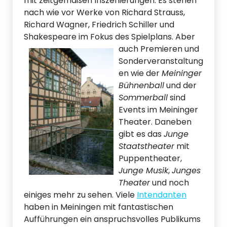
mit zeitgemäßen Inszenierungen. Es stehen
nach wie vor Werke von Richard Strauss,
Richard Wagner, Friedrich Schiller und
Shakespeare im Fokus des Spielplans. Aber
auch Premier
en und
Sonderveranstaltung
en wie der
Meininger
Bühnenball
und der
Sommerball
sind
Events im Meininger
Theater. Daneben
gibt es das
Junge
Staatstheater
mit
Puppentheater,
Junge Musik
,
Junges
Theater
und noch
einiges mehr zu sehen. Viele
Intendanten
haben in Meiningen mit fantastischen
Aufführungen ein anspruchsvolles Publikums