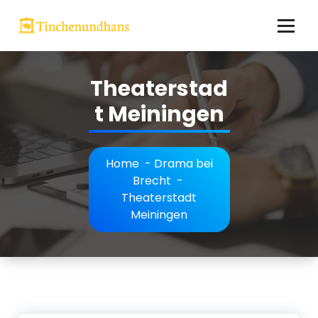
Skip
to
content
Hier finden Sie Aufschlussreiches zum Thema Theater!
Theaterstad
t Meiningen
Home
-
Drama bei
Brecht
-
Theaterstadt
Meiningen